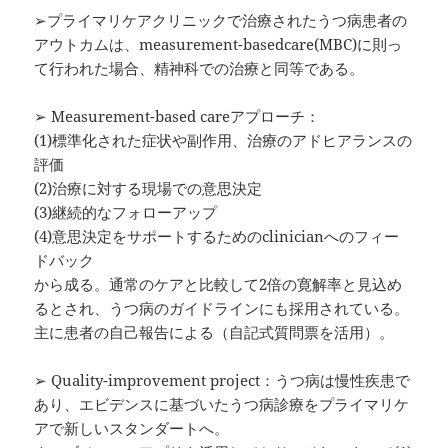
➢プライマリケアクリニックで治療されたうつ病患者の
アウトカムは、measurement-basedcare(MBC)に則っ
て行われた場合、精神科での治療と同等である。
➢ Measurement-based careアプローチ：
(1)標準化された症状や副作用、治療のアドヒアランスの
評価
(2)治療に対する現場での意思決定
(3)継続的なフォローアップ
(4)意思決定をサポートするためのclinicianへのフィー
ドバック
から成る。通常のケアと比較して2倍の寛解率と見込め
るとされ、うつ病のガイドラインにも採用されている。
主に患者の自己報告による（自記式質問票を活用）。
➢ Quality-improvement project：うつ病は慢性疾患で
あり、エビデンスに基づいたうつ病診療をプライマリケ
アで新しいスタンダートへ。