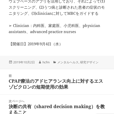
ウェブベースのアプリを活用しており、それによって(1)
スクリーニング、(2)うつ病と診断された患者の症状のモ
ニタリング、(3)clinicianに対してMBCをガイドする
➢ Clinician：内科医、家庭医、小児科医、physician
assistants、advanced practice nurses
【開催日】2019年9月4日（水）
投
作
カ
2019年10月2日
hcfm
メンタルヘルス
,
研究デザイン
稿
成
テ
日:
者
ゴ
投
リ
前
稿
CPAP療法のアドヒアランス向上に対するエス
ー
前
ナ
ゾピクロンの短期使用の効果
の
ビ
投
ゲ
稿:
次ページへ
ー
決断の共有（shared decision making）を教
次
シ
えること
の