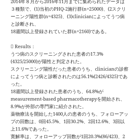
2014年８月から2016年11月までに集められたデータは
３種類で、(1)当初のPHQ-2施行群(n=25000)、(2スクリ
ーニング陽性群(n=4325)、(3)clinicianによってうつ病
と診断され、
18週間以上登録されていた群(n=2160)である。
 Results：
うつ病のスクリーニングされた患者の17.3%
(4325/25000)が陽性と判定された。
スクリーニング陽性だった患者のうち、clinicianの診察
によってうつ病と診断されたのは56.1%(2426/4325)であ
った。
18週間以上登録された患者のうち、64.8%が
measurement-based pharmacotherapyを開始され、
8.9%が外部の専門家に紹介された。
薬物療法を開始した1400人の患者のうち、フォローアッ
プの回数は、0回45.5%、1回30.2%、2回12.6%、3回以
上11.6%であった。
寛解率は、フォローアップ回数が1回20.3%(86/423)、2