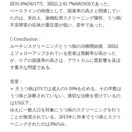
回31.6%(56/177)、3回以上41.7%(68/163)であった。
ベースラインの特徴として、脱落率の高さと関連してい
たのは、非白人、薬物乱用スクリーニング陽性、うつ病/
不安障害の症状の重症度が低い、若年であった。
 Conclusion：
ルーチンスクリーニングとうつ病の治療開始後、3回以
上フォローアップされている患者は寛解率が高かった
が、ケアの脱落率の高さは、アウトカムに悪影響を及ぼ
す重大な問題である。
背景：
➢ 大うつ病はUSでは成人の5-10%を占める。その半数は
うつ病と診断されていない。適切な治療を受けているの
は1/5以下。
ゆえに一般人口を対象にうつ病のスクリーニングを行う
ことが推奨されている。2015年に外来でうつ病とスクリ
ーニングされたのは3%のみ。