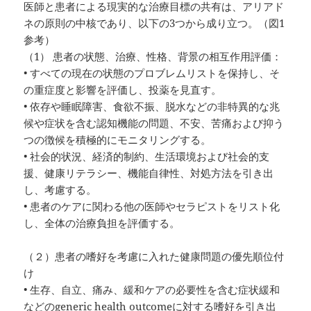
医師と患者による現実的な治療目標の共有は、アリアド
ネの原則の中核であり、以下の3つから成り立つ。（図1
参考）
（1） 患者の状態、治療、性格、背景の相互作用評価：
• すべての現在の状態のプロブレムリストを保持し、そ
の重症度と影響を評価し、投薬を見直す。
• 依存や睡眠障害、食欲不振、脱水などの非特異的な兆
候や症状を含む認知機能の問題、不安、苦痛および抑う
つの徴候を積極的にモニタリングする。
• 社会的状況、経済的制約、生活環境および社会的支
援、健康リテラシー、機能自律性、対処方法を引き出
し、考慮する。
• 患者のケアに関わる他の医師やセラピストをリスト化
し、全体の治療負担を評価する。
（２）患者の嗜好を考慮に入れた健康問題の優先順位付
け
• 生存、自立、痛み、緩和ケアの必要性を含む症状緩和
などのgeneric health outcomeに対する嗜好を引き出