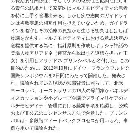
の長期的な関係性、そしてケアの継続性と協調性に対す
る責任の結果として家庭医はマルチモビディティの患者
を特に上手く管理出来る。しかし疾患志向のガイドライ
ンは複数疾患の相互作用を捉えていないため、ガイドラ
インを遵守しその治療の負担から生じる衝突はしばしば
物議をかもす。マルチモビティティにおける意思決定の
道標を提供する為に、指針原則を作成しギリシャ神話の
登場人物アリアドネ（迷宮から脱出する道標を担った王
女）を引用しアリアドネ プリンシパルと名付けた。この
目的のために、2012年10月にドイツ・フランクフルトで
国際シンポジウムを2日間にわたって開催した。発表さ
れ、議論されている現状の知識背景に照らして、北米、
ヨーロッパ、オーストラリアの19人の専門家がパネルデ
ィスカッションや小グループ会議でプライマリケアのマ
ルチモビディティ管理における懸案事項を確認し、公式
および非公式のコンセンサス方法で合意した。プリンシ
パルは、多段階フィードバックプロセスが用いられ、事
例を用いて議論された。