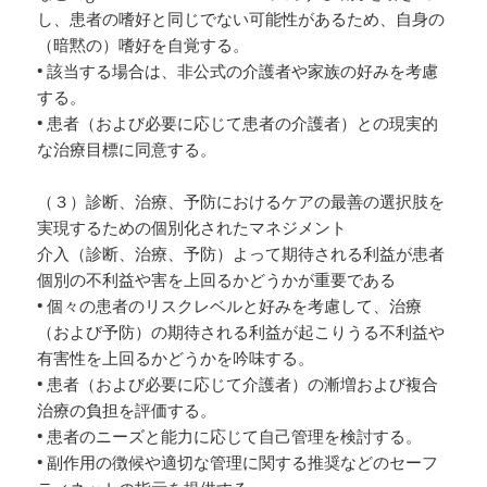
し、患者の嗜好と同じでない可能性があるため、自身の
（暗黙の）嗜好を自覚する。
• 該当する場合は、非公式の介護者や家族の好みを考慮
する。
• 患者（および必要に応じて患者の介護者）との現実的
な治療目標に同意する。
（３）診断、治療、予防におけるケアの最善の選択肢を
実現するための個別化されたマネジメント
介入（診断、治療、予防）よって期待される利益が患者
個別の不利益や害を上回るかどうかが重要である
• 個々の患者のリスクレベルと好みを考慮して、治療
（および予防）の期待される利益が起こりうる不利益や
有害性を上回るかどうかを吟味する。
• 患者（および必要に応じて介護者）の漸増および複合
治療の負担を評価する。
• 患者のニーズと能力に応じて自己管理を検討する。
• 副作用の徴候や適切な管理に関する推奨などのセーフ