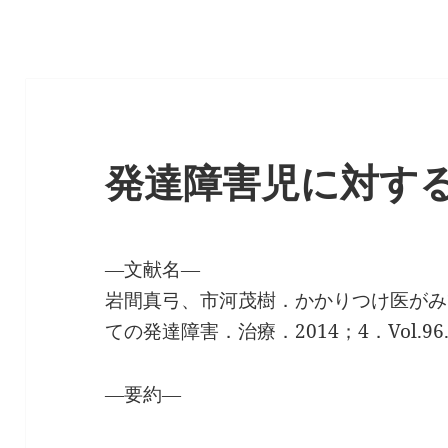
発達障害児に対す
―文献名―
岩間真弓、市河茂樹．かかりつけ医がみていこ
ての発達障害．治療．2014；4．Vol.96
―要約―