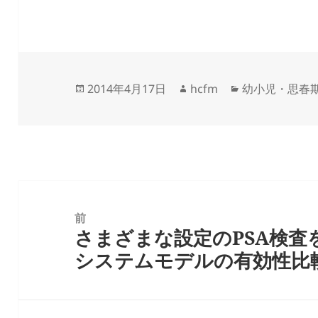
投
作
カ
2014年4月17日
hcfm
幼小児・思春
稿
成
テ
日:
者
ゴ
リ
ー
投
稿
前
さまざまな設定のPSA検査
ナ
前
システムモデルの有効性比
ビ
の
ゲ
投
ー
稿: