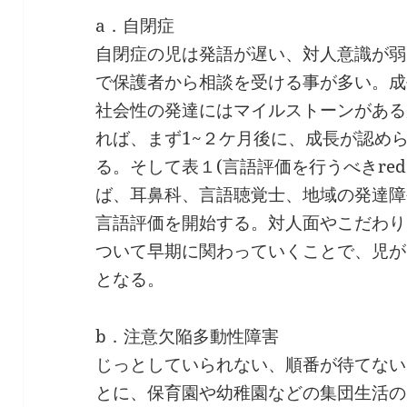
a．自閉症
自閉症の児は発語が遅い、対人意識が弱
で保護者から相談を受ける事が多い。成
社会性の発達にはマイルストーンがある
れば、まず1~２ケ月後に、成長が認め
る。そして表１(言語評価を行うべきred 
ば、耳鼻科、言語聴覚士、地域の発達障
言語評価を開始する。対人面やこだわり
ついて早期に関わっていくことで、児が
となる。
b．注意欠陥多動性障害
じっとしていられない、順番が待てない
とに、保育園や幼稚園などの集団生活の