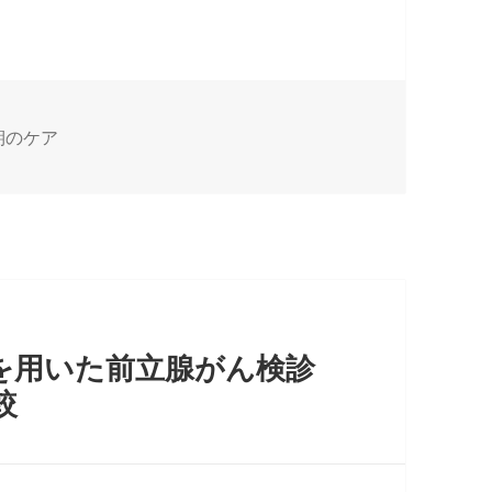
期のケア
を用いた前立腺がん検診
較