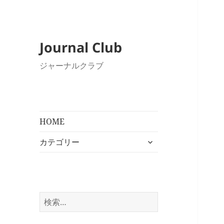
Journal Club
ジャーナルクラブ
HOME
サ
カテゴリー
ブ
メ
ニ
ュ
ー
検
を
索:
展