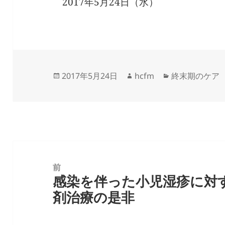
2017年5月24日（水）
投
作
カ
2017年5月24日
hcfm
終末期のケア
稿
成
テ
日:
者
ゴ
リ
ー
投
稿
前
感染を伴った小児湿疹に対
ナ
前
剤治療の是非
ビ
の
ゲ
投