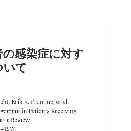
者の感染症に対す
ついて
cht, Erik K. Fromme, et al.
ement in Patients Receiving
matic Review
68–1574