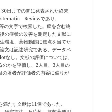
年6月30日までの間に発表された終末
matic Reviewであり、
ntibiotic等の文字で検索した。癌を含む終
後の症状の改善を測定した文献に
生環境、薬物動態に焦点を当てた
論文は記述研究である。データベ
plotなし。文献の評価については、
るのかを評価し、2人目、3人目の
目の著者が評価者の内容に偏りが
準を満たす文献は11個であった。
、国、研究方法、反応性、抗菌薬使用