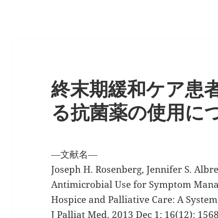
終末期緩和ケア患
る抗菌薬の使用に
―文献名―
Joseph H. Rosenberg, Jennifer S. Albre
Antimicrobial Use for Symptom Manag
Hospice and Palliative Care: A Syste
J Palliat Med. 2013 Dec 1; 16(12): 15