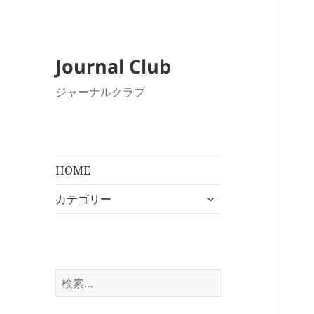
Journal Club
ジャーナルクラブ
HOME
サ
カテゴリー
ブ
メ
ニ
ュ
ー
検
を
索:
展