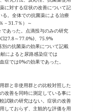
抗菌薬に対する症状の改善について記
いる。全体での抗菌薬による治療
2％－31.7％）～
％）と様々であった。点滴投与のみの研究
7.8～77.0%)、75.9%
。また臓器別の抗菌薬の効果について記載
文献によると尿路感染症では
、菌血症では0%の効果であった。
用群と非使用群との比較対照した
の改善を同時に測定している事に
較試験の研究はない。症状の改善
用しておらず、主観的な評価を用