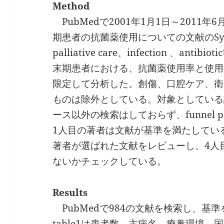
Method
PubMedで2001年1月1日～2011
期患者の抗菌薬使用についての文献のSyste
palliative care、infection 、a
末期患者における、抗菌薬使用率と使用
限定して分析した。創傷、口腔ケア、衛
ものは除外としている。対象としている
ース以外の検索はしておらず、funnel 
1人目の著者は文献が基準を満たしてい
著者が選ばれた文献をレビューし、4人
ないかチェックしている。
Results
PubMedで984の文献を検索し、基
table1は患者数、主病名、療養環境